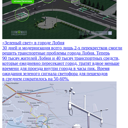
«Зеленый свет» в городе Лобня
30 дней и модернизация всего лишь 2-х перекрестков смогли
решить транспортные проблемы города Лобня. Теперь
90 тысяч жителей Лобни и 40 тысяч транспортных средств,
которые ежедневно пересекают город, тратят вдвое меньше
времени для проезда внутри города в часы пик. Время
ожидания зеленого сигнала светофора для пешеходов
в среднем сократилось на 50-60%.