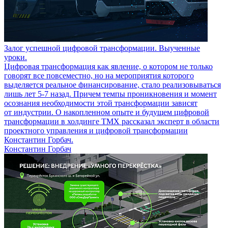
Залог успешной цифровой трансформации. Выученные
уроки.
Цифровая трансформация как явление, о котором не только
говорят все повсеместно, но на мероприятия которого
выделяется реальное финансирование, стало реализовываться
лишь лет 5-7 назад. Причем темпы проникновения и момент
осознания необходимости этой трансформации зависят
от индустрии. О накопленном опыте и будущем цифровой
трансформации в холдинге ТМХ рассказал эксперт в области
проектного управления и цифровой трансформации
Константин Горбач.
Константин Горбач