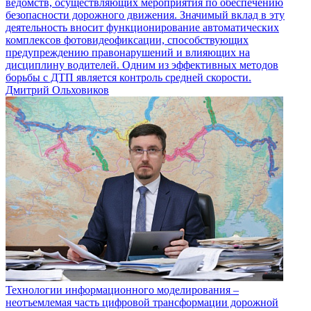
ведомств, осуществляющих мероприятия по обеспечению
безопасности дорожного движения. Значимый вклад в эту
деятельность вносит функционирование автоматических
комплексов фотовидеофиксации, способствующих
предупреждению правонарушений и влияющих на
дисциплину водителей. Одним из эффективных методов
борьбы с ДТП является контроль средней скорости.
Дмитрий Ольховиков
Технологии информационного моделирования –
неотъемлемая часть цифровой трансформации дорожной