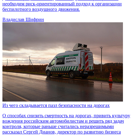
необходим риск-ориентированный подход к организации
беспилотного воздушного движения.
Владислав Шифрин
Из чего складывается пазл безопасности на дорогах
О способах снизить смертность на дорогах, привить культуру
вождения российским автомобилистам и решить ряд задач
контроля, которые раньше считались неразрешимыми
рассказал Сергей Дианов, директор по развитию бизнеса