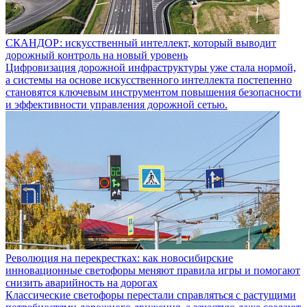
СКАНДОР: искусственный интеллект, который выводит
дорожный контроль на новый уровень
Цифровизация дорожной инфраструктуры уже стала нормой,
а системы на основе искусственного интеллекта постепенно
становятся ключевым инструментом повышения безопасности
и эффективности управления дорожной сетью.
Революция на перекрестках: как новосибирские
инновационные светофоры меняют правила игры и помогают
снизить аварийность на дорогах
Классические светофоры перестали справляться с растущими