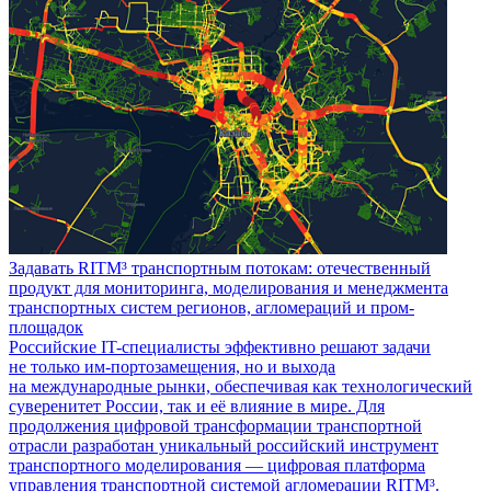
Задавать RITM³ транспортным потокам: отечественный
продукт для мониторинга, моделирования и менеджмента
транспортных систем регионов, агломераций и пром-
площадок
Российские IT-специалисты эффективно решают задачи
не только им-портозамещения, но и выхода
на международные рынки, обеспечивая как технологический
суверенитет России, так и её влияние в мире. Для
продолжения цифровой трансформации транспортной
отрасли разработан уникальный российский инструмент
транспортного моделирования — цифровая платформа
управления транспортной системой агломерации RITM³.