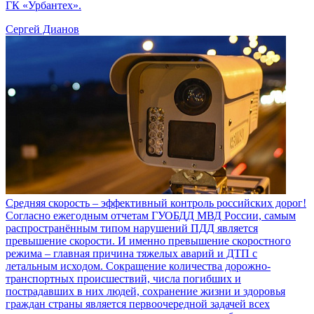
ГК «Урбантех».
Сергей Дианов
Средняя скорость – эффективный контроль российских дорог!
Согласно ежегодным отчетам ГУОБДД МВД России, самым
распространённым типом нарушений ПДД является
превышение скорости. И именно превышение скоростного
режима – главная причина тяжелых аварий и ДТП с
летальным исходом. Сокращение количества дорожно-
транспортных происшествий, числа погибших и
пострадавших в них людей, сохранение жизни и здоровья
граждан страны является первоочередной задачей всех