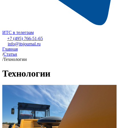
ИТС в телеграм
+7 (495) 766-51-65
info@itsjournal.ru
Главная
/
Статьи
/
Технологии
Технологии