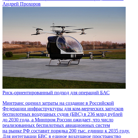
Андрей Прохоров
Риск-ориентированный подход для операций БАС
Минтранс оценил затраты на создание в Российской
Федерации инфраструктуры для ком-мерческих запусков
беспилотных воздушных судов (БВС) в 236 млрд рублей
до 2030 года, а Минпром России ожидает, что число
реализованных беспилотных авиационных систем
на рынке РФ составит порядка 200 тыс. единиц к 2035 году.
Для интеграции БВС в единое воздушное пространство