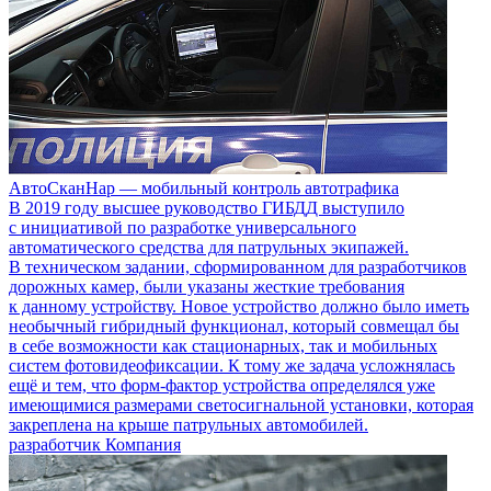
АвтоСканНар — мобильный контроль автотрафика
В 2019 году высшее руководство ГИБДД выступило
с инициативой по разработке универсального
автоматического средства для патрульных экипажей.
В техническом задании, сформированном для разработчиков
дорожных камер, были указаны жесткие требования
к данному устройству. Новое устройство должно было иметь
необычный гибридный функционал, который совмещал бы
в себе возможности как стационарных, так и мобильных
систем фотовидеофиксации. К тому же задача усложнялась
ещё и тем, что форм-фактор устройства определялся уже
имеющимися размерами светосигнальной установки, которая
закреплена на крыше патрульных автомобилей.
разработчик Компания