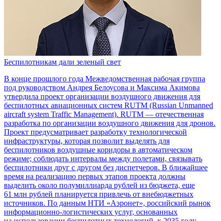
Беспилотникам дали зеленый свет
В конце прошлого года Межведомственная рабочая группа
под руководством Андрея Белоусова и Максима Акимова
утвердила проект организации воздушного движения для
беспилотных авиационных систем RUTM (Russian Unmanned
aircraft system Traffic Management). RUTM — отечественная
разработка по организации воздушного движения для дронов.
Проект предусматривает разработку технологической
инфраструктуры, которая позволит выделять для
беспилотников воздушные коридоры в автоматическом
режиме; соблюдать интервалы между полетами, связывать
беспилотники друг с другом без диспетчеров. В ближайшее
время на реализацию первых этапов проекта должны
выделить около полумиллиарда рублей из бюджета, еще
61 млн рублей планируется привлечь от внебюджетных
источников. По данным НТИ «Аэронет», российский рынок
информационно-логистических услуг, основанных
на использовании беспилотных технологий, к 2035 году