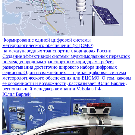
Формирование единой цифровой системы
метеорологического обеспечения (ЕЦСМО)
на международных транспортных коридорах России
Создание эффективной системы мультимодальных перевозок
по международным транспортным коридорам требует
развертывания достаточно широкого набора цифровых
сервисов. Один из важнейших — единая цифровая система
метеорологического обеспечения или ЕЦСМО. О том, каковы
ее особенности и возможности, рассказывает Юлия Варлей,
региональный менеджер компании Vaisala в РФ.
Юлия Варлей