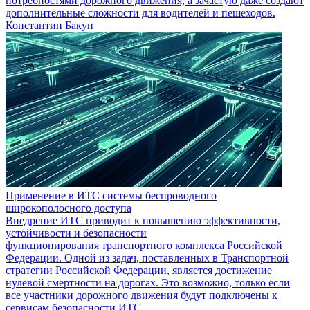
потребностями дорожного движения, а зачастую даже создают
дополнительные сложности для водителей и пешеходов.
Константин Бакун
Применение в ИТС системы беспроводного
широкополосного доступа
Внедрение ИТС приводит к повышению эффективности,
устойчивости и безопасности
функционирования транспортного комплекса Российской
Федерации. Одной из задач, поставленных в Транспортной
стратегии Российской Федерации, является достижение
нулевой смертности на дорогах. Это возможно, только если
все участники дорожного движения будут подключены к
сервисам безопасности ИТС.