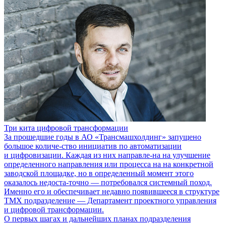
Три кита цифровой трансформации
За прошедшие годы в АО «Трансмашхолдинг» запущено
большое количе-ство инициатив по автоматизации
и цифровизации. Каждая из них направле-на на улучшение
определенного направления или процесса на на конкретной
заводской площадке, но в определенный момент этого
оказалось недоста-точно — потребовался системный поход.
Именно его и обеспечивает недавно появившееся в структуре
ТМХ подразделение — Департамент проектного управления
и цифровой трансформации.
О первых шагах и дальнейших планах подразделения