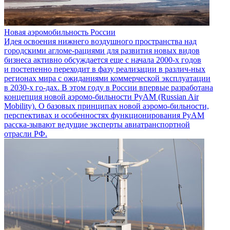
Новая аэромобильность России
Идея освоения нижнего воздушного пространства над
городскими агломе-рациями для развития новых видов
бизнеса активно обсуждается еще с начала 2000-х годов
и постепенно переходит в фазу реализации в различ-ных
регионах мира с ожиданиями коммерческой эксплуатации
в 2030-х го-дах. В этом году в России впервые разработана
концепция новой аэромо-бильности РуАМ (Russian Air
Mobility). О базовых принципах новой аэромо-бильности,
перспективах и особенностях функционирования РуАМ
расска-зывают ведущие эксперты авиатранспортной
отрасли РФ.