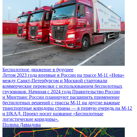
Беспилотное движение в будущее
Летом 2023 года впервые в России на трассе М-11 «Нева»
между Санкт-Петербургом и Москвой стартовали
коммерческие перевозки с использованием беспилотных
грузовиков. Начиная с 2024 года Правительство России
и Минтранс России планируют расширить применение
беспилотных решений с трассы М-11 на другие важные
транспортные коридоры страны — в первую очередь на М-12
и ЦКАД. Проект носит название «Беспилотные
логистические коридоры».
Полина Давыдова