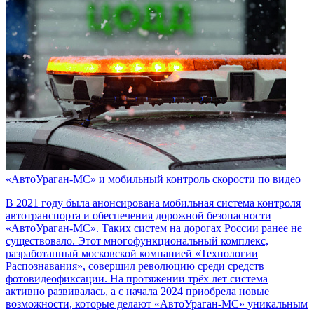
«АвтоУраган-МС» и мобильный контроль скорости по видео
В 2021 году была анонсирована мобильная система контроля
автотранспорта и обеспечения дорожной безопасности
«АвтоУраган-МС». Таких систем на дорогах России ранее не
существовало. Этот многофункциональный комплекс,
разработанный московской компанией «Технологии
Распознавания», совершил революцию среди средств
фотовидеофиксации. На протяжении трёх лет система
активно развивалась, а с начала 2024 приобрела новые
возможности, которые делают «АвтоУраган-МС» уникальным