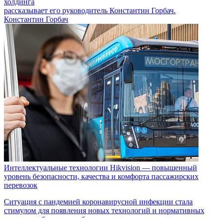
холдинга
рассказывает его руководитель Константин Горбач.
Константин Горбач
Интеллектуальные технологии Hikvision — повышенный
уровень безопасности, качества и комфорта пассажирских
перевозок
Ситуация с пандемией коронавирусной инфекции стала
стимулом для появления новых технологий и нормативных