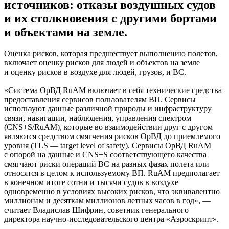
источников: отказы воздушных судов
и их столкновения с другими бортами
и объектами на земле.
Оценка рисков, которая предшествует выполнению полетов,
включает оценку рисков для людей и объектов на земле
и оценку рисков в воздухе для людей, грузов, и ВС.
«Система ОрВД RuAM включает в себя технические средства
предоставления сервисов пользователям ВП. Сервисы
используют данные различной природы и инфраструктуру
связи, навигации, наблюдения, управления спектром
(CNS+S/RuAM), которые во взаимодействии друг с другом
являются средством смягчения рисков ОрВД до приемлемого
уровня (TLS — target level of safety). Сервисы ОрВД RuAM
с опорой на данные и CNS+S соответствующего качества
смягчают риски операций ВС на разных фазах полета или
относятся в целом к используемому ВП. RuAM предполагает
в конечном итоге сотни и тысячи судов в воздухе
одновременно в условиях высоких рисков, что эквивалентно
миллионам и десяткам миллионов летных часов в год», —
считает Владислав Шифрин, советник генерального
директора научно-исследовательского центра «Аэроскрипт».