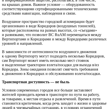
и информационной защитой, располагаясь, в том числе,
на крышах домов. Важное условие — оборудованность
соответствующими сертифицированными техническими
средствами навигации, наблюдения и связи.
Воздушное пространство городской агломерации будет
организовано в виде Коридоров (воздушных тоннелей),
которые расположены на разных высотах, со «съездами»
и развязками, что позволит ВС RuAM перемещаться между
Вертипортами и Коридорами и между Коридорами различных
уровней и направлений.
В зависимости от интенсивности воздушного движения
к одному Вертипорту могут подходить несколько Коридоров,
сам Вертипорт может иметь несколько мест стоянок
и выделенные траектории взлета/посадки для выхода в/из
Коридора. Зоны ожидания позволят смягчить требования
к движению в Коридорах и обслуживанию взлета/посадки.
Транспортная доступность — не быль
Условия современных городов все больше заставляют
жителей проводить время в транспорте по пути на работу,
за товарами, к местам отдыха и развлечений. Время в пути
становится критичным, когда речь заходит о жизни и здоровье
людей в чрезвычайных ситуациях, в условиях ограничений