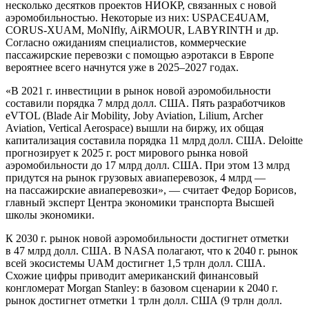
несколько десятков проектов НИОКР, связанных с новой
аэромобильностью. Некоторые из них: USPACE4UAM,
CORUS-XUAM, MoNIfly, AiRMOUR, LABYRINTH и др.
Согласно ожиданиям специалистов, коммерческие
пассажирские перевозки с помощью аэротакси в Европе
вероятнее всего начнутся уже в 2025–2027 годах.
«В 2021 г. инвестиции в рынок новой аэромобильности
составили порядка 7 млрд долл. США. Пять разработчиков
eVTOL (Blade Air Mobility, Joby Aviation, Lilium, Archer
Aviation, Vertical Aerospace) вышли на биржу, их общая
капитализация составила порядка 11 млрд долл. США. Deloitte
прогнозирует к 2025 г. рост мирового рынка новой
аэромобильности до 17 млрд долл. США. При этом 13 млрд
придутся на рынок грузовых авиаперевозок, 4 млрд —
на пассажирские авиаперевозки», — считает Федор Борисов,
главный эксперт Центра экономики транспорта Высшей
школы экономики.
К 2030 г. рынок новой аэромобильности достигнет отметки
в 47 млрд долл. США. В NASA полагают, что к 2040 г. рынок
всей экосистемы UAM достигнет 1,5 трлн долл. США.
Схожие цифры приводит американский финансовый
конгломерат Morgan Stanley: в базовом сценарии к 2040 г.
рынок достигнет отметки 1 трлн долл. США (9 трлн долл.