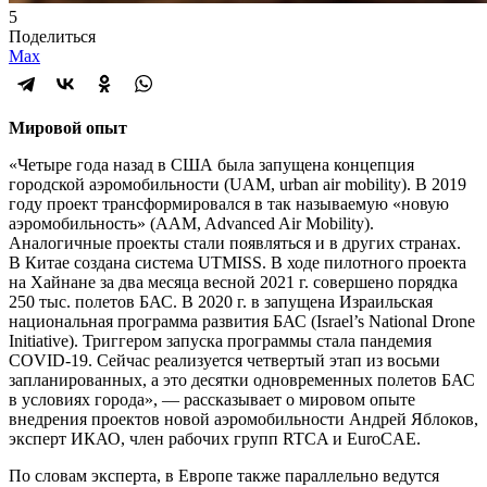
5
Поделиться
Max
Мировой опыт
«Четыре года назад в США была запущена концепция
городской аэромобильности (UAM, urban air mobility). В 2019
году проект трансформировался в так называемую «новую
аэромобильность» (AAM, Advanced Air Mobility).
Аналогичные проекты стали появляться и в других странах.
В Китае создана система UTMISS. В ходе пилотного проекта
на Хайнане за два месяца весной 2021 г. совершено порядка
250 тыс. полетов БАС. В 2020 г. в запущена Израильская
национальная программа развития БАС (Israel’s National Drone
Initiative). Триггером запуска программы стала пандемия
COVID-19. Сейчас реализуется четвертый этап из восьми
запланированных, а это десятки одновременных полетов БАС
в условиях города», — рассказывает о мировом опыте
внедрения проектов новой аэромобильности Андрей Яблоков,
эксперт ИКАО, член рабочих групп RTCA и EuroCAE.
По словам эксперта, в Европе также параллельно ведутся