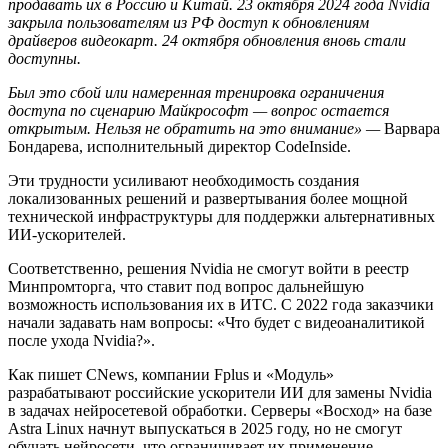
продавать их в Россию и Китай. 23 октября 2024 года Nvidia
закрыла пользователям из РФ доступ к обновлениям
драйверов видеокарт. 24 октября обновления вновь стали
доступны.
Был это сбой или намеренная тренировка ограничения
доступа по сценарию Майкрософт — вопрос остается
открытым. Нельзя не обратить на это внимание» —
Варвара
Бондарева, исполнительный директор CodeInside.
Эти трудности усиливают необходимость создания
локализованных решений и развертывания более мощной
технической инфраструктуры для поддержки альтернативных
ИИ-ускорителей.
Соответственно, решения Nvidia не смогут войти в реестр
Минпромторга, что ставит под вопрос дальнейшую
возможность использования их в ИТС. С 2022 года заказчики
начали задавать нам вопросы: «Что будет с видеоаналитикой
после ухода Nvidia?».
Как пишет CNews, компании Fplus и «Модуль»
разрабатывают российские ускорители ИИ для замены Nvidia
в задачах нейросетевой обработки. Серверы «Восход» на базе
Astra Linux начнут выпускаться в 2025 году, но не смогут
обучать нейросети, что ограничивает их применение.