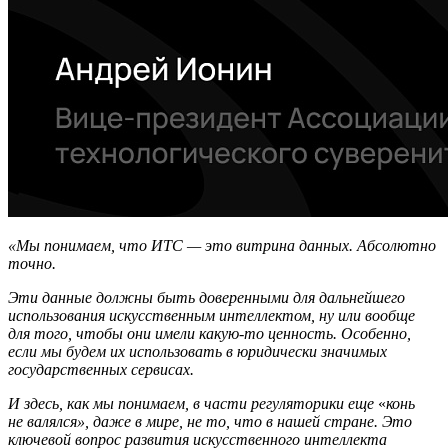
«Мы понимаем, что ИТС — это витрина данных. Абсолютно
точно.
Эти данные должны быть доверенными для дальнейшего
использования искусственным интеллектом, ну или вообще
для того, чтобы они имели какую-то ценность. Особенно,
если мы будем их использовать в юридически значимых
государственных сервисах.
И здесь, как мы понимаем, в части регуляторики еще
«
конь
не валялся», даже в мире, не то, что в нашей стране. Это
ключевой вопрос развития искусственного интеллекта