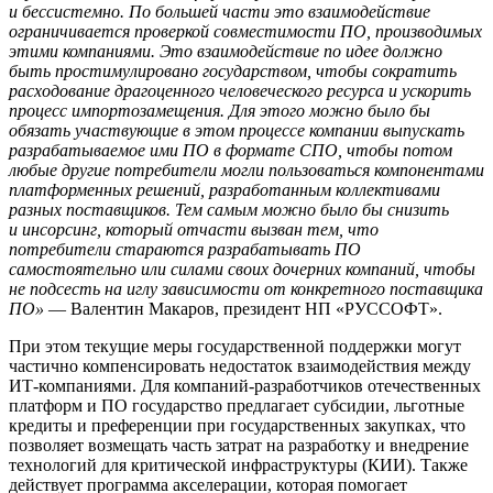
и бессистемно. По большей части это взаимодействие
ограничивается проверкой совместимости ПО, производимых
этими компаниями. Это взаимодействие по идее должно
быть простимулировано государством, чтобы сократить
расходование драгоценного человеческого ресурса и ускорить
процесс импортозамещения. Для этого можно было бы
обязать участвующие в этом процессе компании выпускать
разрабатываемое ими ПО в формате СПО, чтобы потом
любые другие потребители могли пользоваться компонентами
платформенных решений, разработанным коллективами
разных поставщиков. Тем самым можно было бы снизить
и инсорсинг, который отчасти вызван тем, что
потребители стараются разрабатывать ПО
самостоятельно или силами своих дочерних компаний, чтобы
не подсесть на иглу зависимости от конкретного поставщика
ПО»
— Валентин Макаров, президент НП «РУССОФТ».
При этом текущие меры государственной поддержки могут
частично компенсировать недостаток взаимодействия между
ИТ-компаниями. Для компаний-разработчиков отечественных
платформ и ПО государство предлагает субсидии, льготные
кредиты и преференции при государственных закупках, что
позволяет возмещать часть затрат на разработку и внедрение
технологий для критической инфраструктуры (КИИ). Также
действует программа акселерации, которая помогает