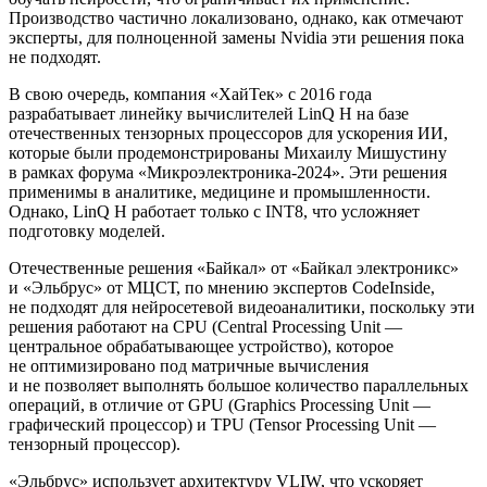
Производство частично локализовано, однако, как отмечают
эксперты, для полноценной замены Nvidia эти решения пока
не подходят.
В свою очередь, компания «ХайТек» с 2016 года
разрабатывает линейку вычислителей LinQ H на базе
отечественных тензорных процессоров для ускорения ИИ,
которые были продемонстрированы Михаилу Мишустину
в рамках форума «Микроэлектроника-2024». Эти решения
применимы в аналитике, медицине и промышленности.
Однако, LinQ H работает только с INT8, что усложняет
подготовку моделей.
Отечественные решения «Байкал» от «Байкал электроникс»
и «Эльбрус» от МЦСТ, по мнению экспертов CodeInside,
не подходят для нейросетевой видеоаналитики, поскольку эти
решения работают на CPU (Central Processing Unit —
центральное обрабатывающее устройство), которое
не оптимизировано под матричные вычисления
и не позволяет выполнять большое количество параллельных
операций, в отличие от GPU (Graphics Processing Unit —
графический процессор) и TPU (Tensor Processing Unit —
тензорный процессор).
«Эльбрус» использует архитектуру VLIW, что ускоряет