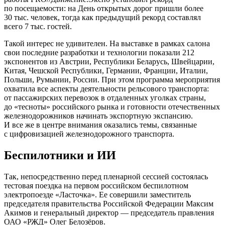
по посещаемости: на День открытых дорог пришли более
30 тыс. человек, тогда как предыдущий рекорд составлял
всего 7 тыс. гостей.
Такой интерес не удивителен. На выставке в рамках салона
свои последние разработки и технологии показали 212
экспонентов из Австрии, Республики Беларусь, Швейцарии,
Китая, Чешской Республики, Германии, Франции, Италии,
Польши, Румынии, России. При этом программа мероприятия
охватила все аспекты деятельности рельсового транспорта:
от пассажирских перевозок в отдаленных уголках страны,
до «тесноты» российского рынка и готовности отечественных
железнодорожников начинать экспортную экспансию.
И все же в центре внимания оказались темы, связанные
с цифровизацией железнодорожного транспорта.
Беспилотники и ИИ
Так, непосредственно перед пленарной сессией состоялась
тестовая поездка на первом российском беспилотном
электропоезде «Ласточка». Ее совершили заместитель
председателя правительства Российской Федерации Максим
Акимов и генеральный директор — председатель правления
ОАО «РЖД» Олег Белозёров.