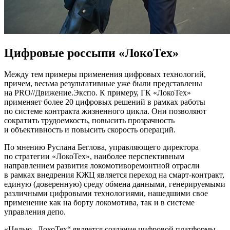
Цифровые россыпи «ЛокоТех»
Между тем примеры применения цифровых технологий,
причем, весьма результативные уже были представлены
на PRO//Движение.Экспо. К примеру, ГК «ЛокоТех»
применяет более 20 цифровых решений в рамках работы
по системе контракта жизненного цикла. Они позволяют
сократить трудоемкость, повысить прозрачность
и объективность и повысить скорость операций.
По мнению Руслана Беглова, управляющего директора
по стратегии «ЛокоТех», наиболее перспективным
направлением развития локомотиворемонтной отрасли
в рамках внедрения КЖЦ является переход на смарт-контракт,
единую (доверенную) среду обмена данными, генерируемыми
различными цифровыми технологиями, нашедшими свое
применение как на борту локомотива, так и в системе
управления депо.
«Целью „ЛокоТех“ является создание цифровой платформы,