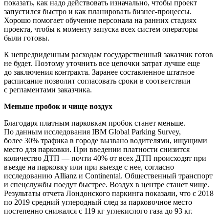
показать, как надо действовать изначально, чтобы проект
запустился быстро и как планировать бизнес-процессы.
Хорошо помогает обучение персонала на ранних стадиях
проекта, чтобы к моменту запуска всех систем операторы
были готовы.
К непредвиденным расходам государственный заказчик готов
не будет. Поэтому уточнить все цепочки затрат лучше еще
до заключения контракта. Заранее составленное штатное
расписание позволит согласовать сроки в соответствии
с регламентами заказчика.
Меньше пробок и чище воздух
Благодаря платным парковкам пробок станет меньше.
По данным исследования IBM Global Parking Survey,
более 30% трафика в городе вызвано водителями, ищущими
место для парковки. При введении платности снизится
количество ДТП — почти 40% от всех ДТП происходят при
въезде на парковку или при выезде с нее, согласно
исследованию Allianz и Continental. Общественный транспорт
и спецслужбы поедут быстрее. Воздух в центре станет чище.
Результаты отчета Лондонского паркинга показали, что с 2018
по 2019 средний углеродный след за парковочное место
постепенно снижался с 119 кг углекислого газа до 93 кг.