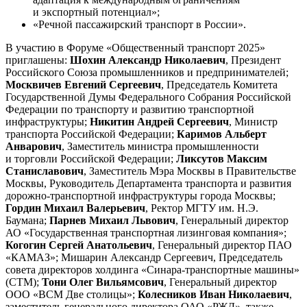
и экспортный потенциал»;
«Речной пассажирский транспорт в России».
В участию в Форуме «Общественный транспорт 2025»
приглашены:
Шохин Александр Николаевич
, Президент
Российского Союза промышленников и предпринимателей;
Москвичев Евгений Сергеевич
, Председатель Комитета
Государственной Думы Федерального Собрания Российской
Федерации по транспорту и развитию транспортной
инфраструктуры;
Никитин Андрей Сергеевич
, Министр
транспорта Российской Федерации;
Каримов Альберт
Анварович
, Заместитель министра промышленности
и торговли Российской Федерации;
Ликсутов Максим
Станиславович
, Заместитель Мэра Москвы в Правительстве
Москвы, Руководитель Департамента транспорта и развития
дорожно-транспортной инфраструктуры города Москвы;
Гордин Михаил Валерьевич
, Ректор МГТУ им. Н.Э.
Баумана;
Парнев Михаил Львович
, Генеральный директор
АО «Государственная транспортная лизинговая компания»;
Когогин Сергей Анатольевич
, Генеральный директор ПАО
«КАМАЗ»; Мишарин Александр Сергеевич, Председатель
совета директоров холдинга «Синара-транспортные машины»
(СТМ);
Тони Олег Вильямсович
, Генеральный директор
ООО «ВСМ Две столицы»;
Колесников Иван Николаевич
,
заместитель генерального директора ОАО «РЖД», также